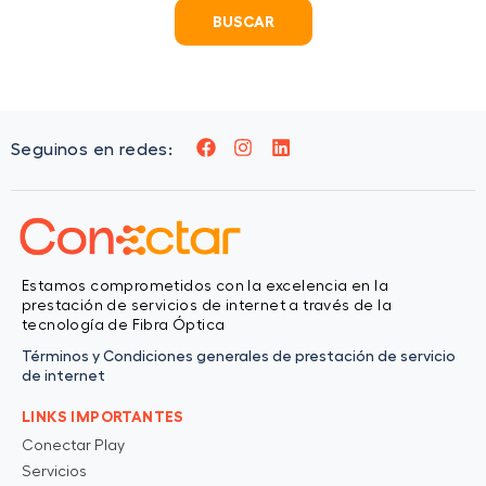
F
I
L
Seguinos en redes:
a
n
i
c
s
n
e
t
k
b
a
e
o
g
d
o
r
i
k
a
n
Estamos comprometidos con la excelencia en la
m
prestación de servicios de internet a través de la
tecnología de Fibra Óptica
Términos y Condiciones generales de prestación de servicio
de internet
LINKS IMPORTANTES
Conectar Play
Servicios